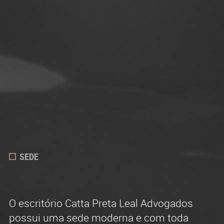
SEDE
ADVOGADOS
ATUAÇÃO
O escritório Catta Preta Leal Advogados
O quadro de advogados do escritório é
Efetiva e reconhecida experiência na
possui uma sede moderna e com toda
formado por profissionais experientes, com
advocacia contenciosa e consultiva.