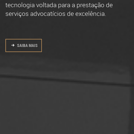
tecnologia voltada para a prestação de
intensa atividade na advocacia em todas
serviços advocatícios de excelência.
regiões do Brasil.
SAIBA MAIS