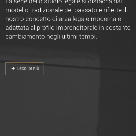
La sede dello studio legale si distacca dal
Effettiva e riconosciuta esperienza nell’area
Siamo un solo team di avvocati che
modello tradizionale del passato e riflette il
legale contenziosa e consultiva.
condividono un ambiente di lavoro
nostro concetto di area legale moderna e
collaborativo, moderno e senza stratificazioni
adattata al profilo imprenditorale in costante
artificiali.Gli avvocati del nostro studio legale
cambiamento negli ultimi tempi.
sono stati eccellenti studenti universitari e
hanno iniziato come tirocinanti in ufficio.
LEGGI DI PIÙ