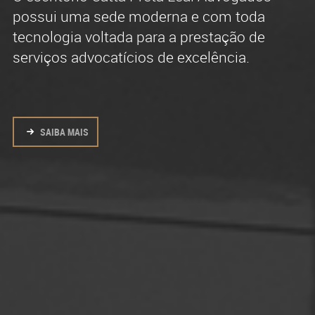
possui uma sede moderna e com toda
formado por profissionais experientes, com
advocacia contenciosa e consultiva.
tecnologia voltada para a prestação de
intensa atividade na advocacia em todas
serviços advocatícios de excelência.
regiões do Brasil.
SAIBA MAIS