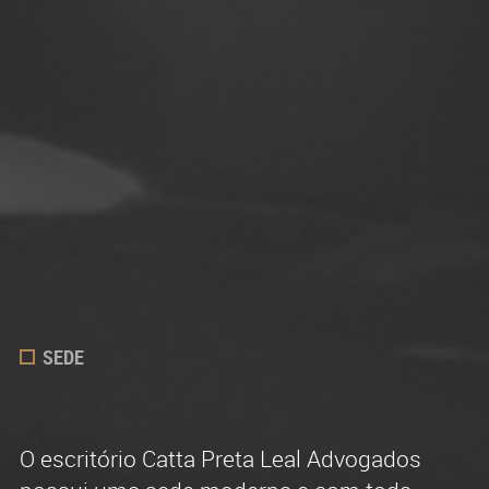
SEDE
ADVOGADOS
ATUAÇÃO
O escritório Catta Preta Leal Advogados
O quadro de advogados do escritório é
Efetiva e reconhecida experiência na