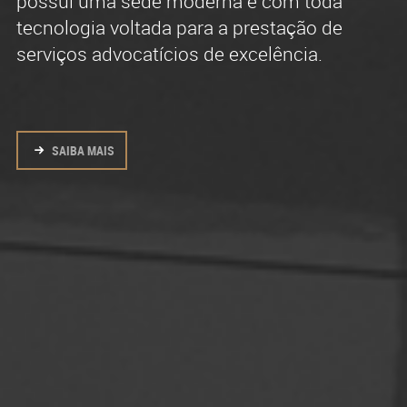
possui uma sede moderna e com toda
formado por profissionais experientes, com
advocacia contenciosa e consultiva.
tecnologia voltada para a prestação de
intensa atividade na advocacia em todas
serviços advocatícios de excelência.
regiões do Brasil.
SAIBA MAIS